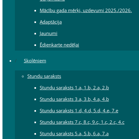
Mācību gada mērķi, uzdevumi 2025./2026.
Adaptācija
Jaunumi
Ēdienkarte nedēļai
Skolēniem
Stundu saraksts
Stundu saraksts 1.a, 1.b, 2.a, 2.b
Stundu saraksts 3.a, 3.b, 4.a, 4.b
Stundu saraksts 1.d, 4.d, 5.d, 4.e, 7.e
Stundu saraksts 7.c, 8.c, 9.c, 1.c, 2.c, 4.c
Stundu saraksts 5.a, 5.b, 6.a, 7.a