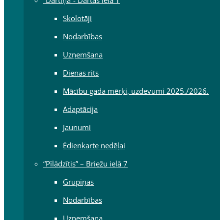
Skolotāji
Nodarbības
Uzņemšana
Dienas rits
Mācību gada mērķi, uzdevumi 2025./2026.
Adaptācija
Jaunumi
Ēdienkarte nedēļai
“Pīlādzītis” – Briežu ielā 7
Grupiņas
Nodarbības
Uzņemšana